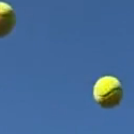
Ihr Name
Sportkurse für Kinder in Hamburg´s SüdenHeimfelder Ballschule